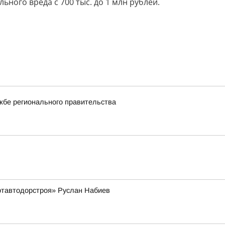
ного вреда с 700 тыс. до 1 млн рублей.
жбе регионального правительства
ртавтодорстроя» Руслан Набиев