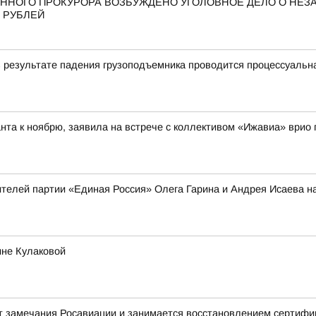
ННОГО ПРОКУРОРА ВОЗБУЖДЕНО УГОЛОВНОЕ ДЕЛО О НЕ
 РУБЛЕЙ
в результате падения грузоподъемника проводится процессуальн
нта к ноябрю, заявила на встрече с коллективом «Ижавиа» врио
телей партии «Единая Россия» Олега Гарина и Андрея Исаева н
ине Кулаковой
т замечания Росавиации и занимается восстановлением сертифик