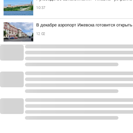
10:37
В декабре аэропорт Ижевска готовится открыть
12:02