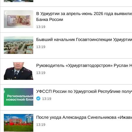
В Удмуртии за апрель-июнь 2026 года выявили
Банка России
13:19
Бывший начальник Госавтоинспекции Удмуртии
13:19
Руководитель «Удмуртавтодорстроя» Руслан Н
13:19
УФССП России по Удмуртской Республике пол
13:19
После ухода Александра Синельникова «Ижав
13:19