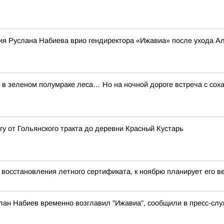
я Руслана Набиева врио гендиректора «Ижавиа» после ухода А
н в зеленом полумраке леса… Но на ночной дороге встреча с со
у от Гольянского тракта до деревни Красный Кустарь
 восстановления летного сертификата, к ноябрю планирует его ве
лан Набиев временно возглавил "Ижавиа", сообщили в пресс-слу