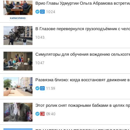
Врио Главы Удмуртии Ольга Абрамова встрети
10:24
В Глазове перевернулся грузоподъёмник с чел
10:43
Симуляторы для обучения вождению сельхозте
10:47
Развязка близко: когда восстановят движение 
11:59
Этот ролик снят пожарными бабками в целях п
09:40