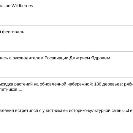
азов Wildberries
ий фестиваль
лась с руководителем Росавиации Дмитрием Ядровым
адка растений на обновлённой набережной: 186 деревьев: рябина
етников:...
ления встретился с участниками историко-культурной смены «Ге