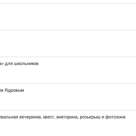
а» для школьников
ием Ядровым
евальная вечеринка, квест, викторина, розыгрыш и фотозона