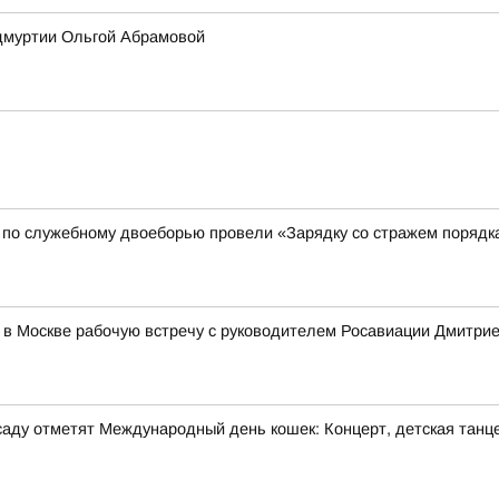
Удмуртии Ольгой Абрамовой
 по служебному двоеборью провели «Зарядку со стражем порядк
 в Москве рабочую встречу с руководителем Росавиации Дмитр
м саду отметят Международный день кошек: Концерт, детская танц