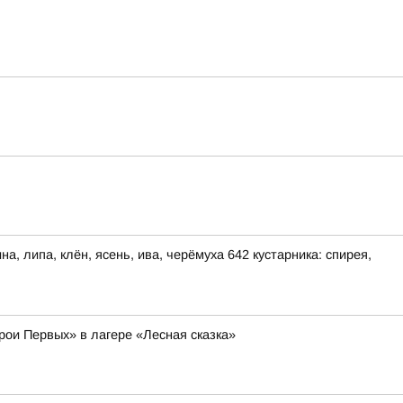
, липа, клён, ясень, ива, черёмуха 642 кустарника: спирея,
рои Первых» в лагере «Лесная сказка»