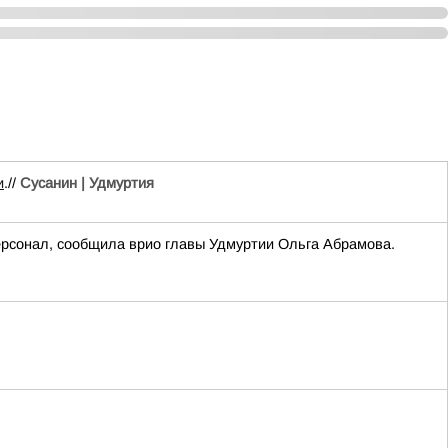
и
.//
Сусанин | Удмуртия
ерсонал, сообщила врио главы Удмуртии Ольга Абрамова.