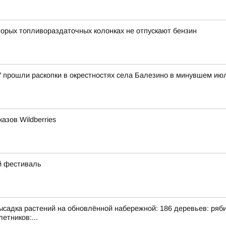
орых топливораздаточных колонках не отпускают бензин
У прошли раскопки в окрестностях села Балезино в минувшем ию
азов Wildberries
ий фестиваль
адка растений на обновлённой набережной: 186 деревьев: рябина
етников:...