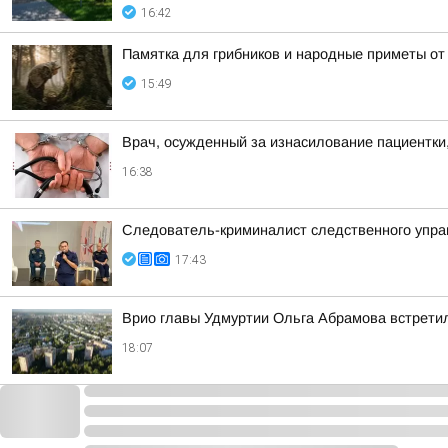
16:42
Памятка для грибников и народные приметы от
15:49
Врач, осужденный за изнасилование пациентки,
16:38
Следователь-криминалист следственного управ
17:43
Врио главы Удмуртии Ольга Абрамова встрети
18:07