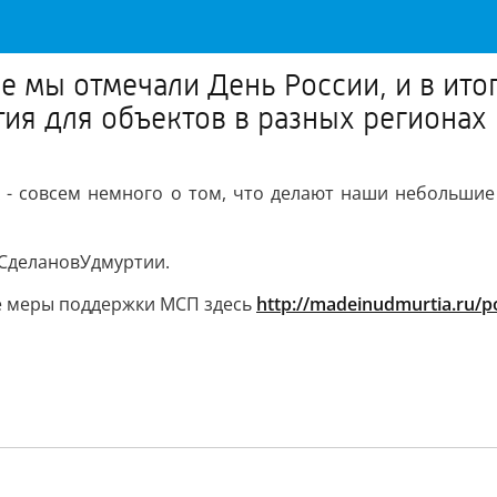
е мы отмечали День России, и в итог
ия для объектов в разных регионах
х - совсем немного о том, что делают наши небольши
#СделановУдмуртии.
се меры поддержки МСП здесь
http://madeinudmurtia.ru/