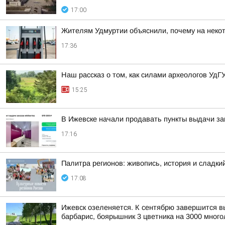
17:00
Жителям Удмуртии объяснили, почему на некот
17:36
Наш рассказ о том, как силами археологов УдГ
15:25
В Ижевске начали продавать пункты выдачи зак
17:16
Палитра регионов: живопись, история и сладк
17:08
Ижевск озеленяется. К сентябрю завершится выс
барбарис, боярышник 3 цветника на 3000 многол