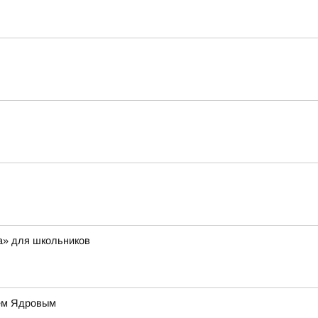
а» для школьников
ием Ядровым