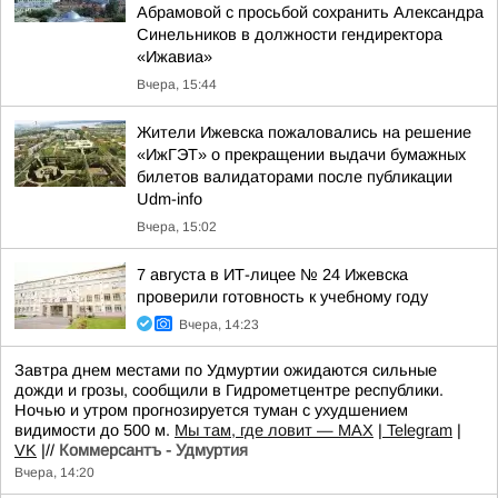
Абрамовой с просьбой сохранить Александра
Синельников в должности гендиректора
«Ижавиа»
Вчера, 15:44
Жители Ижевска пожаловались на решение
«ИжГЭТ» о прекращении выдачи бумажных
билетов валидаторами после публикации
Udm-info
Вчера, 15:02
7 августа в ИТ-лицее № 24 Ижевска
проверили готовность к учебному году
Вчера, 14:23
Завтра днем местами по Удмуртии ожидаются сильные
дожди и грозы, сообщили в Гидрометцентре республики.
Ночью и утром прогнозируется туман с ухудшением
видимости до 500 м.
Мы там, где ловит — MAX
|
Telegram
|
VK
|//
Коммерсантъ - Удмуртия
Вчера, 14:20