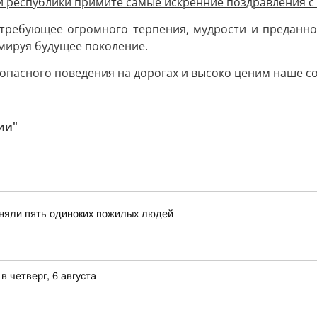
и республики примите самые искренние поздравления 
, требующее огромного терпения, мудрости и преданно
мируя будущее поколение.
зопасного поведения на дорогах и высоко ценим наше с
ии"
иняли пять одиноких пожилых людей
 четверг, 6 августа