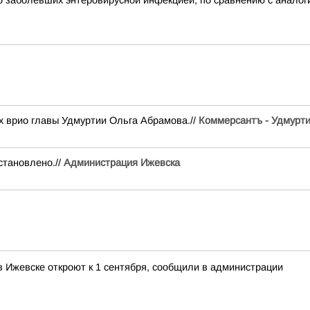
во заболевших энтеровирусной инфекцией, по сравнению с анало
х врио главы Удмуртии Ольга Абрамова.//
Коммерсантъ - Удмурт
становлено.//
Администрация Ижевска
 Ижевске откроют к 1 сентября, сообщили в администрации