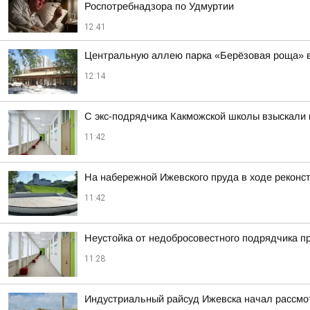
Роспотребнадзора по Удмуртии
12:41
Центральную аллею парка «Берёзовая роща» в 
12:14
С экс-подрядчика Какможской школы взыскали 
11:42
На набережной Ижевского пруда в ходе реконст
11:42
Неустойка от недобросовестного подрядчика п
11:28
Индустриальный райсуд Ижевска начал рассмо