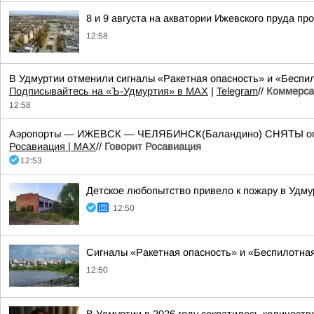
8 и 9 августа на акватории Ижевского пруда прой
12:58
В Удмуртии отменили сигналы «Ракетная опасность» и «Беспил
Подписывайтесь на «Ъ-Удмуртия» в MAX
|
Telegram
//
Коммерса
12:58
Аэропорты — ИЖЕВСК — ЧЕЛЯБИНСК(Баландино) СНЯТЫ ограни
Росавиация | MAX
//
Говорит Росавиация
12:53
Детское любопытство привело к пожару в Удму
12:50
Сигналы «Ракетная опасность» и «Беспилотна
12:50