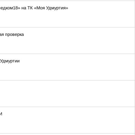
ледком18» на ТК «Моя Удмуртия»
ая проверка
 Удмуртии
И