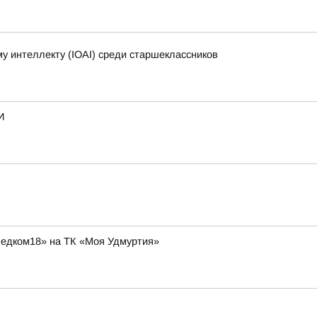
 интеллекту (IOAI) среди старшеклассников
И
ледком18» на ТК «Моя Удмуртия»