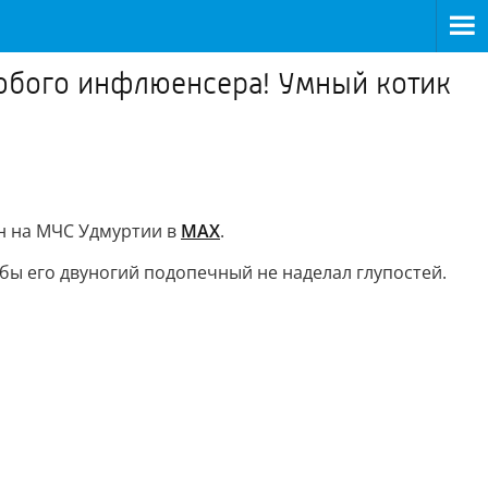
 любого инфлюенсера! Умный котик
н на МЧС Удмуртии в
МАХ
.
обы его двуногий подопечный не наделал глупостей.