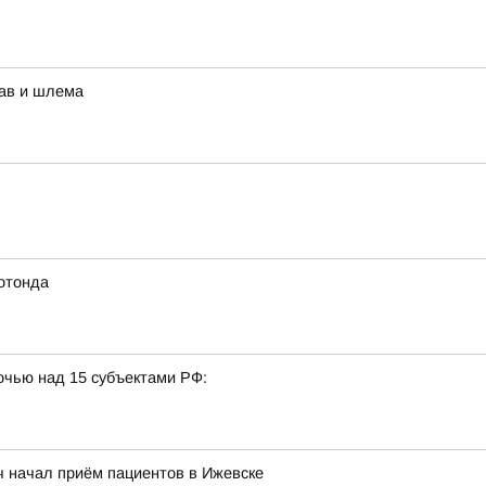
рав и шлема
отонда
очью над 15 субъектами РФ:
ч начал приём пациентов в Ижевске