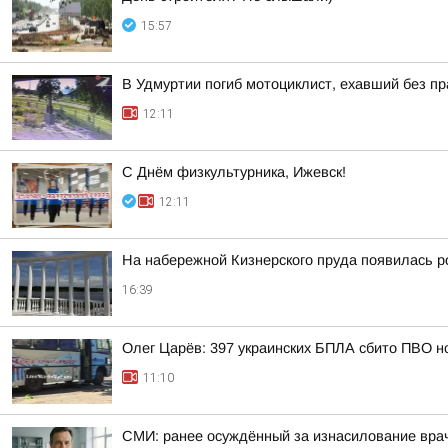
15:57
В Удмуртии погиб мотоциклист, ехавший без п
12:11
С Днём физкультурника, Ижевск!
12:11
На набережной Кизнерского пруда появилась р
16:39
Олег Царёв: 397 украинских БПЛА сбито ПВО н
11:10
СМИ: ранее осуждённый за изнасилование вра