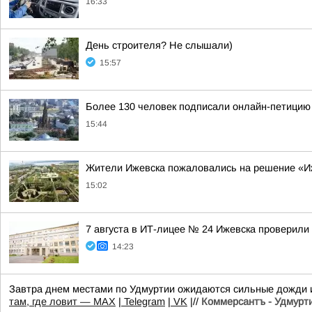
16:33
День строителя? Не слышали)
15:57
Более 130 человек подписали онлайн-петицию 
15:44
Жители Ижевска пожаловались на решение «И
15:02
7 августа в ИТ-лицее № 24 Ижевска проверили 
14:23
Завтра днем местами по Удмуртии ожидаются сильные дожди и
там, где ловит — MAX
|
Telegram
|
VK
|//
Коммерсантъ - Удмурт