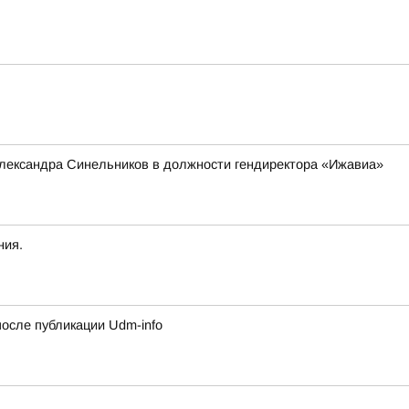
Александра Синельников в должности гендиректора «Ижавиа»
ния.
сле публикации Udm-info