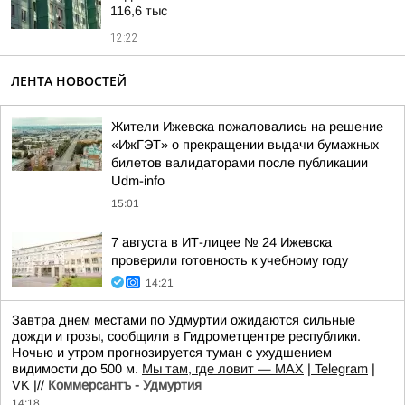
116,6 тыс
12:22
ЛЕНТА НОВОСТЕЙ
Жители Ижевска пожаловались на решение
«ИжГЭТ» о прекращении выдачи бумажных
билетов валидаторами после публикации
Udm-info
15:01
7 августа в ИТ-лицее № 24 Ижевска
проверили готовность к учебному году
14:21
Завтра днем местами по Удмуртии ожидаются сильные
дожди и грозы, сообщили в Гидрометцентре республики.
Ночью и утром прогнозируется туман с ухудшением
видимости до 500 м.
Мы там, где ловит — MAX
|
Telegram
|
VK
|//
Коммерсантъ - Удмуртия
14:18