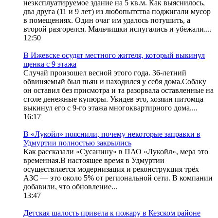
неэксплуатируемое здание на 5 кв.м. Как выяснилось,
два друга (11 и 9 лет) из любопытства поджигали мусор
в помещениях. Один очаг им удалось потушить, а
второй разгорелся. Мальчишки испугались и убежали....
12:50
В Ижевске осудят местного жителя, который выкинул
щенка с 9 этажа
Случай произошел весной этого года. 36-летний
обвиняемый был пьян и находился у себя дома.Собаку
он оставил без присмотра и та разорвала оставленные на
столе денежные купюры. Увидев это, хозяин питомца
выкинул его с 9-го этажа многоквартирного дома....
16:17
В «Лукойл» пояснили, почему некоторые заправки в
Удмуртии полностью закрылись
Как рассказали «Сусанину» в ПАО «Лукойл», мера это
временная.В настоящее время в Удмуртии
осуществляется модернизация и реконструкция трёх
АЗС — это около 5% от региональной сети. В компании
добавили, что обновление...
13:47
Детская шалость привела к пожару в Кезском районе