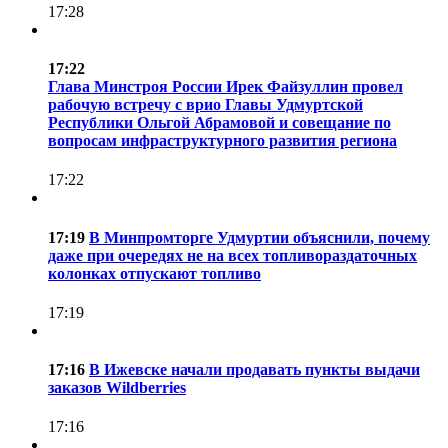
17:28
17:22
Глава Минстроя России Ирек Файзуллин провел
рабочую встречу с врио Главы Удмуртской
Республики Ольгой Абрамовой и совещание по
вопросам инфраструктурного развития региона
17:22
17:19
В Минпромторге Удмуртии объяснили, почему
даже при очередях не на всех топливораздаточных
колонках отпускают топливо
17:19
17:16
В Ижевске начали продавать пункты выдачи
заказов Wildberries
17:16