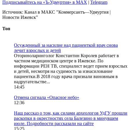
Подписывайтесь на «Ъ-Удмуртия» в MAX
|
Telegram
Источник:
Канал в МАКС "Коммерсантъ—Удмуртия |
Новости Ижевск"
Топ
Осужденный за насилие над пациенткой врач снова
лечит взрослых и детей
Оториноларинголог Константин Королев работает в
частном медицинском центре в Ижевске. По
информации РЕН ТВ, специалист ведет прием взрослых
и детей, несмотря на судимость за изнасилование
пациентки.В 2018 году врача признали виновным в
надругательстве...
14:45
Отмена сигнала «Опасное небо»
12:36
Наш рассказ о том, как силами археологов УдГУ прошли
раскопки в окрестностях села Балезино в минувшем
июле. Подробности рассказали на сайте
15:25