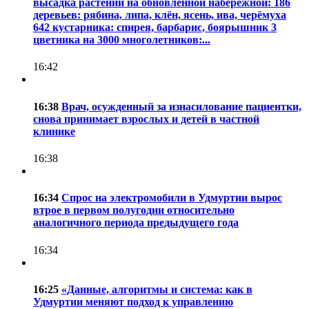
высадка растений на обновлённой набережной: 186
деревьев: рябина, липа, клён, ясень, ива, черёмуха
642 кустарника: спирея, барбарис, боярышник 3
цветника на 3000 многолетников:...
16:42
16:38
Врач, осужденный за изнасилование пациентки,
снова принимает взрослых и детей в частной
клинике
16:38
16:34
Спрос на электромобили в Удмуртии вырос
втрое в первом полугодии относительно
аналогичного периода предыдущего года
16:34
16:25
«Данные, алгоритмы и система: как в
Удмуртии меняют подход к управлению