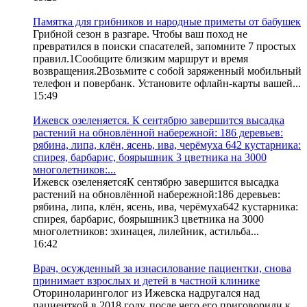
Памятка для грибников и народные приметы от бабушек
Грибной сезон в разгаре. Чтобы ваш поход не
превратился в поиски спасателей, запомните 7 простых
правил.1Сообщите близким маршрут и время
возвращения.2Возьмите с собой заряженный мобильный
телефон и повербанк. Установите офлайн-карты вашей...
15:49
Ижевск озеленяется. К сентябрю завершится высадка
растений на обновлённой набережной: 186 деревьев:
рябина, липа, клён, ясень, ива, черёмуха 642 кустарника:
спирея, барбарис, боярышник 3 цветника на 3000
многолетников:...
Ижевск озеленяетсяК сентябрю завершится высадка
растений на обновлённой набережной:186 деревьев:
рябина, липа, клён, ясень, ива, черёмуха642 кустарника:
спирея, барбарис, боярышник3 цветника на 3000
многолетников: эхинацея, лилейник, астильба...
16:42
Врач, осужденный за изнасилование пациентки, снова
принимает взрослых и детей в частной клинике
Оториноларинголог из Ижевска надругался над
пациенткой в 2018 году, после чего его приговорили к