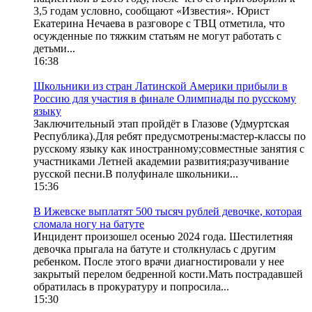
3,5 годам условно, сообщают «Известия». Юрист
Екатерина Нечаева в разговоре с ТВЦ отметила, что
осужденные по тяжким статьям не могут работать с
детьми...
16:38
Школьники из стран Латинской Америки прибыли в
Россию для участия в финале Олимпиады по русскому
языку
Заключительный этап пройдёт в Глазове (Удмуртская
Республика).Для ребят предусмотрены:мастер-классы по
русскому языку как иностранному;совместные занятия с
участниками Летней академии развития;разучивание
русской песни.В полуфинале школьники...
15:36
В Ижевске выплатят 500 тысяч рублей девочке, которая
сломала ногу на батуте
Инцидент произошел осенью 2024 года. Шестилетняя
девочка прыгала на батуте и столкнулась с другим
ребенком. После этого врачи диагностировали у нее
закрытый перелом бедренной кости.Мать пострадавшей
обратилась в прокуратуру и попросила...
15:30