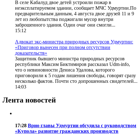
В селе Кабалуд двое детей устроили пожар в
неэксплатируемом здании, сообщает МЧС Удмуртии.По
предварительным данным, 4 августа двое друзей 11 и 9
лет из любопытства поджигали мусор внутри
заброшенного здания. Один очаг они смогли...
15:12
Адвокат экс-министра природных ресурсов Удмуртии:
«Приговор вынесен при полном отсутствии
доказательств»
Защитник бывшего министра природных ресурсов
республики Максим Биктимиров рассказал Udm-info,
что о невиновности Дениса Удалова, которого
приговорили к 5 годам лишения свободы, говорят сразу
несколько фактов. Почти сто допрошенных свидетелей...
14:03
Лента новостей
17:28
Врио главы Удмуртии обсудила с руководством
«Купола» развитие гражданских производств