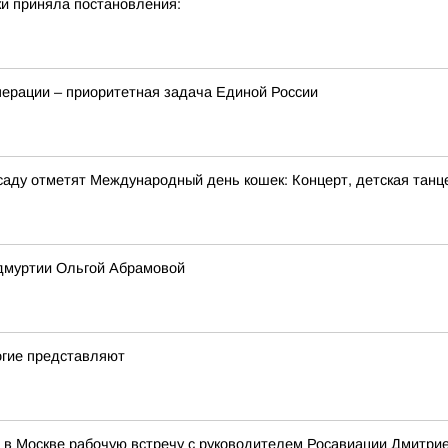
и приняла постановления:
перации – приоритетная задача Единой России
м саду отметят Международный день кошек: Концерт, детская танц
Удмуртии Ольгой Абрамовой
огие представляют
 в Москве рабочую встречу с руководителем Росавиации Дмитр