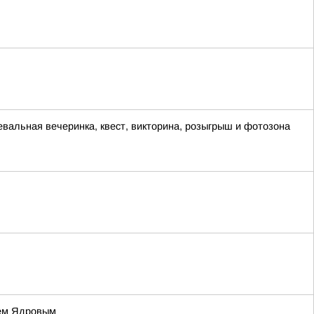
евальная вечеринка, квест, викторина, розыгрыш и фотозона
ием Ядровым