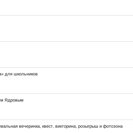
а» для школьников
ием Ядровым
евальная вечеринка, квест, викторина, розыгрыш и фотозона