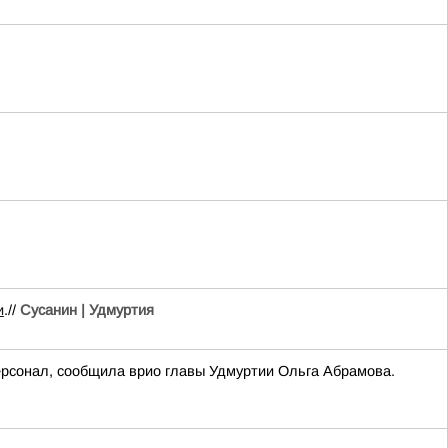
и
.//
Сусанин | Удмуртия
ерсонал, сообщила врио главы Удмуртии Ольга Абрамова.