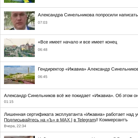
Александра Синельникова попросили написать 
07:03
«Все имеет начало и все имеет конец
06:48
Гендиректор «Ижавиа» Александр Синельников
06:45
Александр Синельников всё же покидает «Ижавиа». Об этом о
01:15
Лишенная сертификата эксплуатанта «Ижавиа» работает над у
Подписывайтесь на «Ъ» в MAX
|
в Telegram
//
Коммерсантъ
Вчера, 22:34