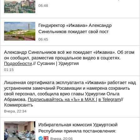
06:48
Гендиректор «Ижавиа» Александр
Синельников покидает свой пост
06:45
Александр Синельников всё же покидает «Ижавиа». Об этом
он сообщил, разместив прощальное видео в соцсетях.
Подробности
.//
Сусанин | Удмуртия
01:15
Лишенная сертификата эксплуатанта «Ижавиа» работает над
устранением замечаний Росавиации и намерена сохранить
свой персонал, сообщила врио главы Удмуртии Ольга
Абрамова.
Подписывайтесь на «Ъ» в MAX
|
в Telegram
//
Коммерсантъ
Вчера, 22:34
Избирательная комиссия Удмуртской
Республики приняла постановления:
Вчера, 20:06