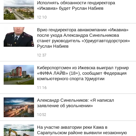
Исполнять обязанности гендиректора
«Ижавиа» будет Руслан Набиев
12:10
Врио гендиректора авиакомпании «Ижавиа»
после ухода Александра Синельникова
станет руководитель «Удмуртавтодорстроя»
Руслан Набиев
12:37
Киберспортсмен из Ижевска выиграл турнир
«ФИФА ЛАЙВ» (18+), сообщает Федерация
компьютерного спорта Удмуртии
11:16
Александр Синельников: «Я написал
заявление об увольнении»
10:52
На участке акватории реки Кама в
Сарапульском районе выявили незаконную