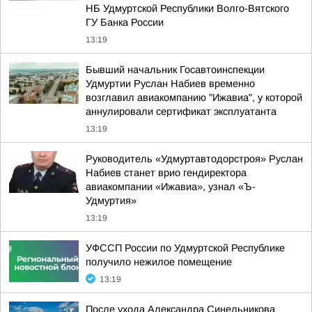
НБ Удмуртской Республики Волго-Вятского
ГУ Банка России
13:19
Бывший начальник Госавтоинспекции
Удмуртии Руслан Набиев временно
возглавил авиакомпанию "Ижавиа", у которой
аннулировали сертификат эксплуатанта
13:19
Руководитель «Удмуртавтодорстроя» Руслан
Набиев станет врио гендиректора
авиакомпании «Ижавиа», узнал «Ъ-
Удмуртия»
13:19
УФССП России по Удмуртской Республике
получило нежилое помещение
13:19
После ухода Александра Синельникова