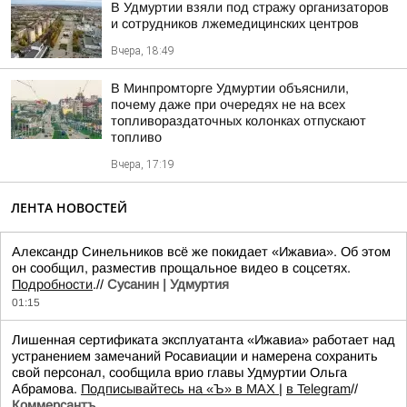
В Удмуртии взяли под стражу организаторов
и сотрудников лжемедицинских центров
Вчера, 18:49
В Минпромторге Удмуртии объяснили,
почему даже при очередях не на всех
топливораздаточных колонках отпускают
топливо
Вчера, 17:19
ЛЕНТА НОВОСТЕЙ
Александр Синельников всё же покидает «Ижавиа». Об этом
он сообщил, разместив прощальное видео в соцсетях.
Подробности
.//
Сусанин | Удмуртия
01:15
Лишенная сертификата эксплуатанта «Ижавиа» работает над
устранением замечаний Росавиации и намерена сохранить
свой персонал, сообщила врио главы Удмуртии Ольга
Абрамова.
Подписывайтесь на «Ъ» в MAX
|
в Telegram
//
Коммерсантъ