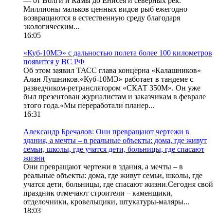
— от Волги и Камы до Енисея и северных рек.
Миллионы мальков ценных видов рыб ежегодно
возвращаются в естественную среду благодаря
экологическим...
16:05
«Куб-10МЭ» с дальностью полета более 100 километров
появится у ВС РФ
Об этом заявил ТАСС глава концерна «Калашников»
Алан Лушников.«Куб-10МЭ» работает в тандеме с
разведчиком-ретранслятором «СКАТ 350М». Он уже
был презентован журналистам и заказчикам в феврале
этого года.«Мы переработали планер...
16:31
Александр Бречалов: Они превращают чертежи в
здания, а мечты – в реальные объекты: дома, где живут
семьи, школы, где учатся дети, больницы, где спасают
жизни
Они превращают чертежи в здания, а мечты – в
реальные объекты: дома, где живут семьи, школы, где
учатся дети, больницы, где спасают жизни.Сегодня свой
праздник отмечают строители – каменщики,
отделочники, кровельщики, штукатуры-маляры...
18:03