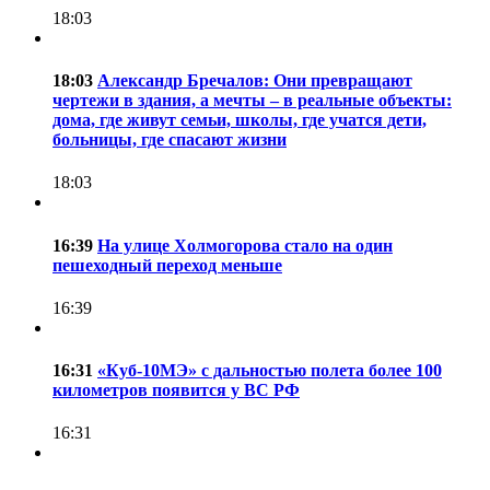
18:03
18:03
Александр Бречалов: Они превращают
чертежи в здания, а мечты – в реальные объекты:
дома, где живут семьи, школы, где учатся дети,
больницы, где спасают жизни
18:03
16:39
На улице Холмогорова стало на один
пешеходный переход меньше
16:39
16:31
«Куб-10МЭ» с дальностью полета более 100
километров появится у ВС РФ
16:31