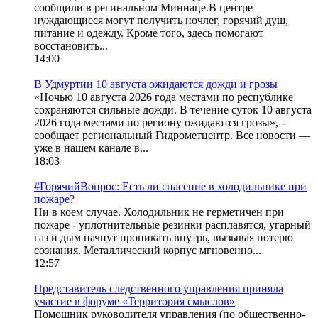
сообщили в регинальном Миннаце.В центре
нуждающиеся могут получить ночлег, горячий душ,
питание и одежду. Кроме того, здесь помогают
восстановить...
14:00
В Удмуртии 10 августа ожидаются дожди и грозы
«Ночью 10 августа 2026 года местами по республике
сохраняются сильные дожди. В течение суток 10 августа
2026 года местами по региону ожидаются грозы», -
сообщает региональный Гидрометцентр. Все новости —
уже в нашем канале в...
18:03
#ГорячийВопрос: Есть ли спасение в холодильнике при
пожаре?
Ни в коем случае. Холодильник не герметичен при
пожаре - уплотнительные резинки расплавятся, угарный
газ и дым начнут проникать внутрь, вызывая потерю
сознания. Металлический корпус мгновенно...
12:57
Представитель следственного управления приняла
участие в форуме «Территория смыслов»
Помощник руководителя управления (по общественно-