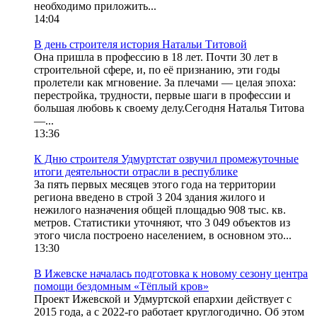
необходимо приложить...
14:04
В день строителя история Натальи Титовой
Она пришла в профессию в 18 лет. Почти 30 лет в
строительной сфере, и, по её признанию, эти годы
пролетели как мгновение. За плечами — целая эпоха:
перестройка, трудности, первые шаги в профессии и
большая любовь к своему делу.Сегодня Наталья Титова
—...
13:36
К Дню строителя Удмуртстат озвучил промежуточные
итоги деятельности отрасли в республике
За пять первых месяцев этого года на территории
региона введено в строй 3 204 здания жилого и
нежилого назначения общей площадью 908 тыс. кв.
метров. Статистики уточняют, что 3 049 объектов из
этого числа построено населением, в основном это...
13:30
В Ижевске началась подготовка к новому сезону центра
помощи бездомным «Тёплый кров»
Проект Ижевской и Удмуртской епархии действует с
2015 года, а с 2022-го работает круглогодично. Об этом