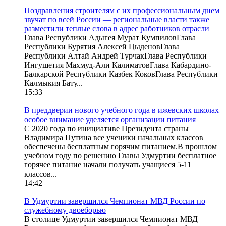
Поздравления строителям с их профессиональным днем
звучат по всей России — региональные власти также
разместили теплые слова в адрес работников отрасли
Глава Республики Адыгея Мурат КумпиловГлава
Республики Бурятия Алексей ЦыденовГлава
Республики Алтай Андрей ТурчакГлава Республики
Ингушетия Махмуд-Али КалиматовГлава Кабардино-
Балкарской Республики Казбек КоковГлава Республики
Калмыкия Бату...
15:33
В преддверии нового учебного года в ижевских школах
особое внимание уделяется организации питания
С 2020 года по инициативе Президента страны
Владимира Путина все ученики начальных классов
обеспечены бесплатным горячим питанием.В прошлом
учебном году по решению Главы Удмуртии бесплатное
горячее питание начали получать учащиеся 5-11
классов...
14:42
В Удмуртии завершился Чемпионат МВД России по
служебному двоеборью
В столице Удмуртии завершился Чемпионат МВД