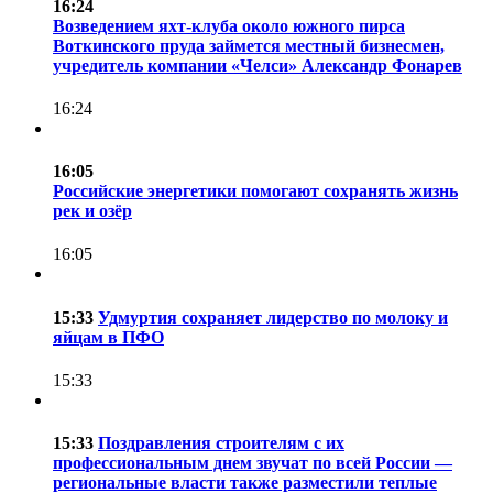
16:24
Возведением яхт-клуба около южного пирса
Воткинского пруда займется местный бизнесмен,
учредитель компании «Челси» Александр Фонарев
16:24
16:05
Российские энергетики помогают сохранять жизнь
рек и озёр
16:05
15:33
Удмуртия сохраняет лидерство по молоку и
яйцам в ПФО
15:33
15:33
Поздравления строителям с их
профессиональным днем звучат по всей России —
региональные власти также разместили теплые