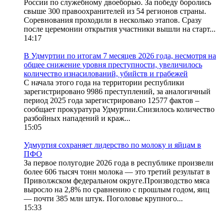
России по служебному двоеборью. За победу боролись
свыше 300 правоохранителей из 54 регионов страны.
Соревнования проходили в несколько этапов. Сразу
после церемонии открытия участники вышли на старт...
14:17
В Удмуртии по итогам 7 месяцев 2026 года, несмотря на
общее снижение уровня преступности, увеличилось
количество изнасилований, убийств и грабежей
С начала этого года на территории республики
зарегистрировано 9986 преступлений, за аналогичный
период 2025 года зарегистрировано 12577 фактов –
сообщает прокуратура Удмуртии.Снизилось количество
разбойных нападений и краж...
15:05
Удмуртия сохраняет лидерство по молоку и яйцам в
ПФО
За первое полугодие 2026 года в республике произвели
более 606 тысяч тонн молока — это третий результат в
Приволжском федеральном округе.Производство мяса
выросло на 2,8% по сравнению с прошлым годом, яиц
— почти 385 млн штук. Поголовье крупного...
15:33