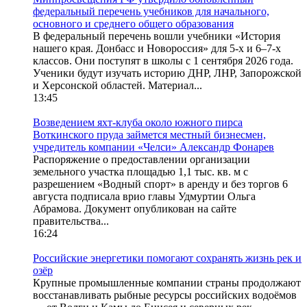
федеральный перечень учебников для начального,
основного и среднего общего образования
В федеральный перечень вошли учебники «История
нашего края. Донбасс и Новороссия» для 5-х и 6–7-х
классов. Они поступят в школы с 1 сентября 2026 года.
Ученики будут изучать историю ДНР, ЛНР, Запорожской
и Херсонской областей. Материал...
13:45
Возведением яхт-клуба около южного пирса
Воткинского пруда займется местный бизнесмен,
учредитель компании «Челси» Александр Фонарев
Распоряжение о предоставлении организации
земельного участка площадью 1,1 тыс. кв. м с
разрешением «Водный спорт» в аренду и без торгов 6
августа подписала врио главы Удмуртии Ольга
Абрамова. Документ опубликован на сайте
правительства...
16:24
Российские энергетики помогают сохранять жизнь рек и
озёр
Крупные промышленные компании страны продолжают
восстанавливать рыбные ресурсы российских водоёмов