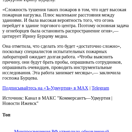
«Сложность тушения таких пожаров в том, что идет высокая
пожарная нагрузка. Плюс маленькие расстояния между
зданиями. И была высокая вероятность того, что огонь
перейдет в здание торгового центра. Поэтому основная задача
у огнеборцев была остановить распространение огня»,—
цитирует Ирину Бурцеву медиа.
Она отметила, что сделать это будет «достаточно сложно»,
поскольку специалистов испытательных пожарных
лабораторий ожидает долгая работа. «Чтобы выяснить
причину, они будут брать пробы, опрашивать сотрудников,
опрашивать очевидцев, проводить инструментальные
исследования. Эта работа занимает месяцы»,— заключила
госпожа Бурцева.
Подписывайтесь на «Ъ-Удмуртия» в MAX
|
Telegram
Источник:
Канал в МАКС "Коммерсантъ—Удмуртия |
Новости Ижевск"
Топ
Минпросвещения РФ утвердило обновленный