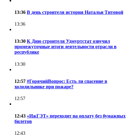
13:36
В день строителя история Натальи Титовой
13:36
13:30
К Дню строителя Удмуртстат озвучил
промежуточные итоги деятельности отрасли в
республике
13:30
12:57
#ГорячийВопрос: Есть ли спасение в
холодильнике при пожаре?
12:57
12:43
«ИжГЭТ» переходит на оплату без бумажных
билетов
12:43