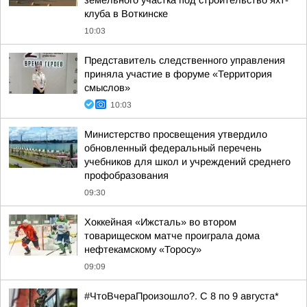
земельного участка под строительство яхт-
клуба в Воткинске
10:03
Представитель следственного управления
приняла участие в форуме «Территория
смыслов»
10:03
Министерство просвещения утвердило
обновленный федеральный перечень
учебников для школ и учреждений среднего
профобразования
09:30
Хоккейная «Ижсталь» во втором
товарищеском матче проиграла дома
нефтекамскому «Торосу»
09:09
#ЧтоВчераПроизошло?. С 8 по 9 августа*