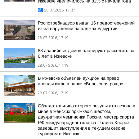
Ижевске увеличилось на 82% с начала года
28.07.2026, 17:37
Роспотребнадзор выдал 16 предостережений
из-за нарушений на пляжах Удмуртии
28.07.2026, 17:19
88 аварийных домов планируют расселить за
6 лет в Ижевске
28.07.2026, 17:19
В Ижевске объявлен аукцион на право
аренды кафе в парке «Березовая роща»
28.07.2026, 17:19
Обладательница второго результата сезона в
мире в женских прыжках с шестом,
двукратная чемпионка России, мастер спорта
РФ международного класса Полина Кнороз
завершит выступления в текущем сезоне
турниром в Ижевске