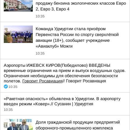
продажу бензина экологических классов Евро
2, Евро 3, Евро 4
10:35
Команда Удмуртии стала призёром
Первенства России по спорту сверхлёгкой
авиации (18+), сообщает учреждение
«Авиаклуб» Можги
10:35
Аэропорты ИЖЕВСК КИРОВ(Победилово) ВВЕДЕНЫ
временные ограничения на прием и выпуск воздушных судов.
Ограничения необходимы для обеспечения безопасности
полетов.
Говорит Росавиация
//
Говорит Росавиация
10:35
«Ракетная опасность» объявлена в Удмуртии. В аэропорту
введен режим «Ковер».//
Сусанин | Удмуртия
10:35
Доля гражданской продукции предприятий
оборонного-промышленного комплекса