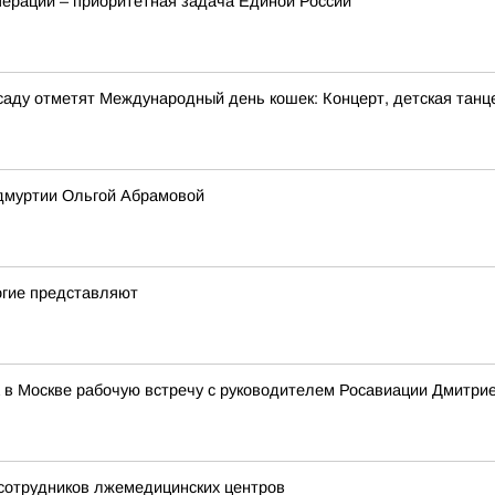
перации – приоритетная задача Единой России
м саду отметят Международный день кошек: Концерт, детская танц
Удмуртии Ольгой Абрамовой
огие представляют
 в Москве рабочую встречу с руководителем Росавиации Дмитр
 сотрудников лжемедицинских центров