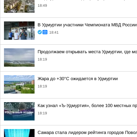
18:49
В Удмуртии участники Чемпионата МВД России
18:41
Продолжаем открывать места Удмуртии, где м
18:19
Жара до +30°С ожидается в Удмуртии
18:19
Как узнал «Ъ-Удмуртия», более 100 местных пр
18:19
Самара стала лидером рейтинга городов Повол