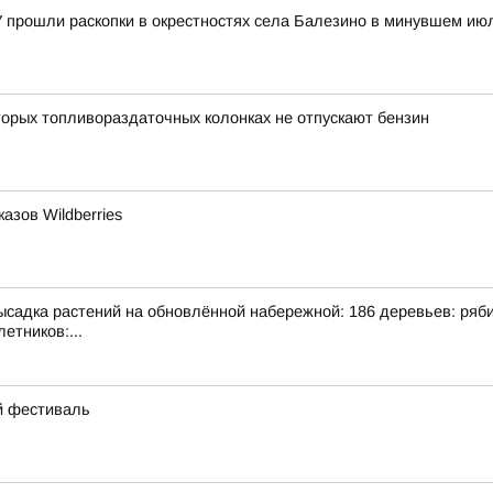
У прошли раскопки в окрестностях села Балезино в минувшем ию
орых топливораздаточных колонках не отпускают бензин
азов Wildberries
адка растений на обновлённой набережной: 186 деревьев: рябина
етников:...
ий фестиваль