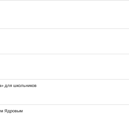
а» для школьников
ием Ядровым