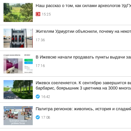
Наш рассказ о том, как силами археологов УдГ
15:25
Жителям Удмуртии объяснили, почему на некот
17:36
В Ижевске начали продавать пункты выдачи зак
17:16
Ижевск озеленяется. К сентябрю завершится выс
барбарис, боярышник 3 цветника на 3000 многол
16:42
Палитра регионов: живопись, история и сладк
17:08