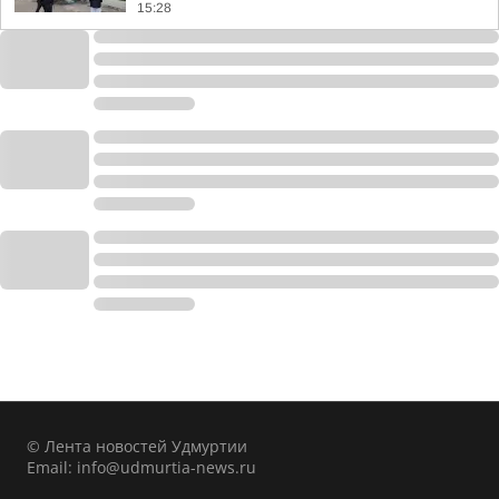
15:28
© Лента новостей Удмуртии
Email:
info@udmurtia-news.ru