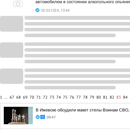
автомобилем в состоянии алкогольного опьяне
30.03.2026, 10:44
1
...
67
68
69
70
71
72
73
74
75
76
77
78
79
80
81
82
83
84
В Ижевске обсудили макет стелы Воинам СВО, 
09:47