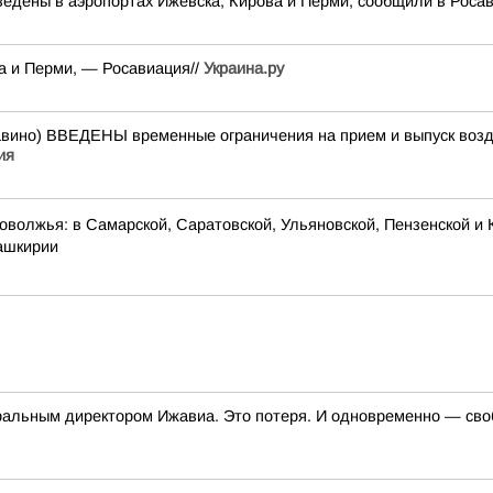
едены в аэропортах Ижевска, Кирова и Перми, сообщили в Роса
а и Перми, — Росавиация//
Украина.ру
о) ВВЕДЕНЫ временные ограничения на прием и выпуск возду
ия
оволжья: в Самарской, Саратовской, Ульяновской, Пензенской и 
Башкирии
неральным директором Ижавиа. Это потеря. И одновременно — св