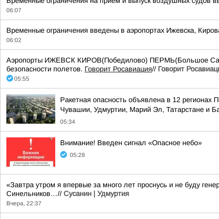
Временные ограничения на приём и выпуск воздушных судов вв
06:07
Временные ограничения введены в аэропортах Ижевска, Киров
06:02
Аэропорты ИЖЕВСК КИРОВ(Победилово) ПЕРМЬ(Большое Савин
безопасности полетов.
Говорит Росавиация
//
Говорит Росавиац
05:55
Ракетная опасность объявлена в 12 регионах П
Чувашии, Удмуртии, Марий Эл, Татарстане и 
05:34
Внимание! Введен сигнал «Опасное небо»
05:28
«Завтра утром я впервые за много лет проснусь и не буду ге
Синельников…//
Сусанин | Удмуртия
Вчера, 22:37