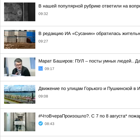
В нашей популярной рубрике ответили на вопр
09:32
В редакцию ИА «Сусанин» обратилась жительн
09:27
Марат Баширов: ПУЛ – посты умных людей.. Да
09:17
Движение по улицам Горького и Пушкинской в И
09:08
#ЧтоВчераПроизошло?. С 7 по 8 августа* пож
08:43