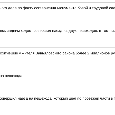
ого дела по факту осквернения Монумента бовой и трудовой слав
аясь задним ходом, совершил наезд на двух пешеходов, в том ч
охитившие у жителя Завьяловского района более 2 миллионов р
 на пешехода
овершил наезд на пешехода, который шел по проезжей части в 