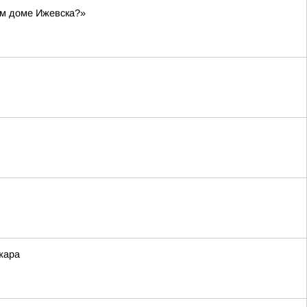
ом доме Ижевска?»
жара