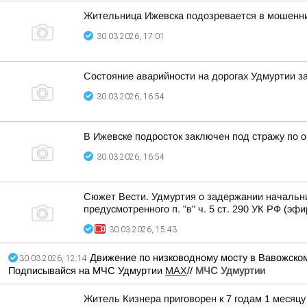
Жительница Ижевска подозревается в мошенни
30.03.2026, 17:01
Состояние аварийности на дорогах Удмуртии 
30.03.2026, 16:54
В Ижевске подросток заключен под стражу по 
30.03.2026, 16:54
Сюжет Вести. Удмуртия о задержании начальни
предусмотренного п. "в" ч. 5 ст. 290 УК РФ (эфи
30.03.2026, 15:43
Движение по низководному мосту в Вавожском
30.03.2026, 12:14
Подписывайся на МЧС Удмуртии
МАХ
//
МЧС Удмуртии
Житель Кизнера приговорен к 7 годам 1 месяц