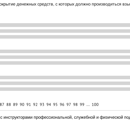
крытие денежных средств, с которых должно производиться взы
87
88
89
90
91
92
93
94
95
96
97
98
99
...
100
с инструкторами профессиональной, служебной и физической под