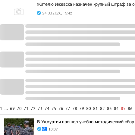
Жителю Ижевска назначен крупный штраф за со
24.03.2026, 15:42
1
...
69
70
71
72
73
74
75
76
77
78
79
80
81
82
83
84
85
86
В Удмуртии прошел учебно-методический сбор 
10:07