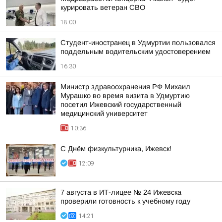
курировать ветеран СВО
18:00
Студент-иностранец в Удмуртии пользовался
поддельным водительским удостоверением
16:30
Министр здравоохранения РФ Михаил
Мурашко во время визита в Удмуртию
посетил Ижевский государственный
медицинский университет
10:36
С Днём физкультурника, Ижевск!
12:09
7 августа в ИТ-лицее № 24 Ижевска
проверили готовность к учебному году
14:21