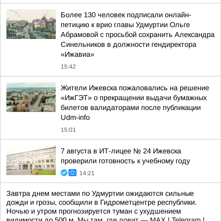
Более 130 человек подписали онлайн-
петицию к врио главы Удмуртии Ольге
Абрамовой с просьбой сохранить Александра
Синельников в должности гендиректора
«Ижавиа»
15:42
Жители Ижевска пожаловались на решение
«ИжГЭТ» о прекращении выдачи бумажных
билетов валидаторами после публикации
Udm-info
15:01
7 августа в ИТ-лицее № 24 Ижевска
проверили готовность к учебному году
14:21
Завтра днем местами по Удмуртии ожидаются сильные
дожди и грозы, сообщили в Гидрометцентре республики.
Ночью и утром прогнозируется туман с ухудшением
видимости до 500 м.
Мы там, где ловит — MAX
|
Telegram
|