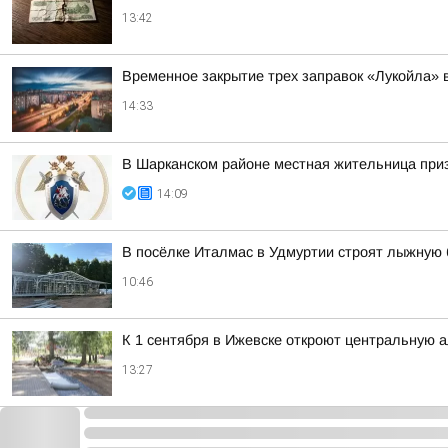
13:42
Временное закрытие трех заправок «Лукойла» 
14:33
В Шарканском районе местная жительница приз
14:09
В посёлке Италмас в Удмуртии строят лыжную 
10:46
К 1 сентября в Ижевске откроют центральную 
13:27