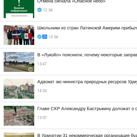
Отмена сигнала «Опасное небо»
12:36
Школьники из стран Латинской Америки прибыл
15:36
В «Лукойл» пояснили, почему некоторые запра
13:47
Адвокат экс-министра природных ресурсов Удм
14:03
Главе СКР Александру Бастрыкину доложат о с
13:07
В Удмуртии 31 некоммерческая организация бу