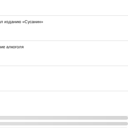
щил изданию «Сусанин»
ние алкоголя